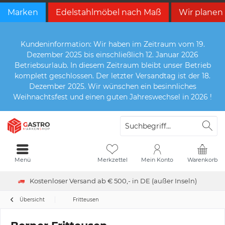
Marken
Edelstahlmöbel nach Maß
Wir planen
Kundeninformation: Wir haben im Zeitraum vom 19.
Dezember 2025 bis einschließlich 12. Januar 2026
Betriebsurlaub. In diesem Zeitraum bleibt unser Betrieb
komplett geschlossen. Der letzter Versandtag ist der 18.
Dezember 2025. Wir wünschen ein besinnliches
Weihnachtsfest und einen guten Jahreswechsel in 2026 !
Menü
Merkzettel
Mein Konto
Warenkorb
Kostenloser Versand ab € 500,- in DE (außer Inseln)
Übersicht
Fritteusen