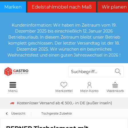
Marken
Edelstahlmöbel nach Maß
Wir planen
Kundeninformation: Wir haben im Zeitraum vom 19.
Dezember 2025 bis einschließlich 12. Januar 2026
Betriebsurlaub. In diesem Zeitraum bleibt unser Betrieb
komplett geschlossen. Der letzter Versandtag ist der 18.
Dezember 2025. Wir wünschen ein besinnliches
Weihnachtsfest und einen guten Jahreswechsel in 2026 !
Menü
Merkzettel
Mein Konto
Warenkorb
Kostenloser Versand ab € 500,- in DE (außer Inseln)
Übersicht
Tischgeräte Zubehör