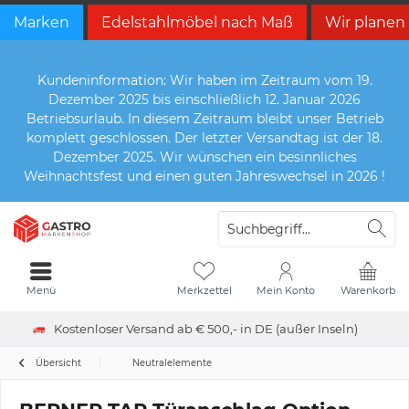
Marken
Edelstahlmöbel nach Maß
Wir planen
Kundeninformation: Wir haben im Zeitraum vom 19.
Dezember 2025 bis einschließlich 12. Januar 2026
Betriebsurlaub. In diesem Zeitraum bleibt unser Betrieb
komplett geschlossen. Der letzter Versandtag ist der 18.
Dezember 2025. Wir wünschen ein besinnliches
Weihnachtsfest und einen guten Jahreswechsel in 2026 !
Menü
Merkzettel
Mein Konto
Warenkorb
Kostenloser Versand ab € 500,- in DE (außer Inseln)
Übersicht
Neutralelemente