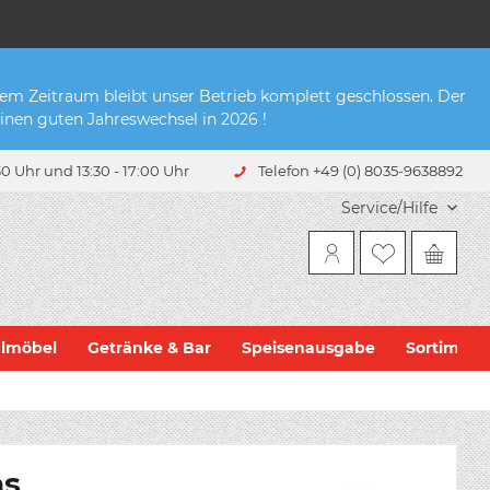
sem Zeitraum bleibt unser Betrieb komplett geschlossen. Der
inen guten Jahreswechsel in 2026 !
0 Uhr und 13:30 - 17:00 Uhr
Telefon +49 (0) 8035-9638892
Service/Hilfe
hlmöbel
Getränke & Bar
Speisenausgabe
Sortiment
as