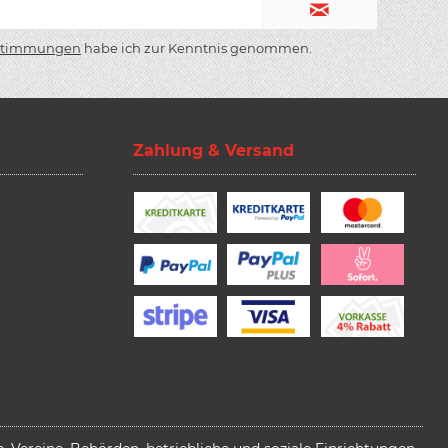
stimmungen
habe ich zur Kenntnis genommen.
Zahlung & Versand