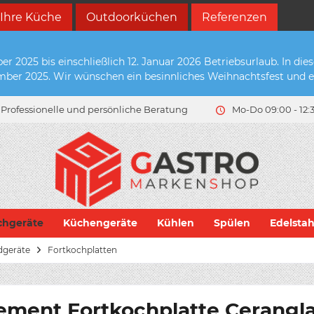
 Ihre Küche
Outdoorküchen
Referenzen
2025 bis einschließlich 12. Januar 2026 Betriebsurlaub. In die
zember 2025. Wir wünschen ein besinnliches Weihnachtsfest und e
Professionelle und persönliche Beratung
Mo-Do 09:00 - 12:3
chgeräte
Küchengeräte
Kühlen
Spülen
Edelsta
dgeräte
Fortkochplatten
ment Fortkochplatte Cerangl