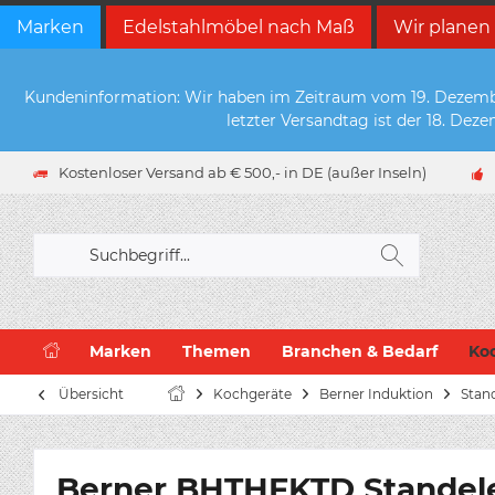
Marken
Edelstahlmöbel nach Maß
Wir planen
Kundeninformation: Wir haben im Zeitraum vom 19. Dezember 
letzter Versandtag ist der 18. De
Kostenloser Versand ab € 500,- in DE (außer Inseln)
Marken
Themen
Branchen & Bedarf
Ko
Übersicht
Kochgeräte
Berner Induktion
Stan
Berner BHTHFKTD Standele