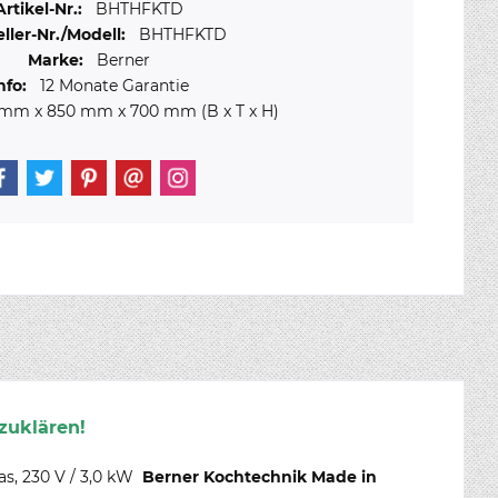
Artikel-Nr.:
BHTHFKTD
ller-Nr./Modell:
BHTHFKTD
Marke:
Berner
nfo:
12 Monate Garantie
 mm
x
850 mm
x
700 mm
(B x T x H)
zuklären!
as, 230 V / 3,0 kW
Berner Kochtechnik Made in