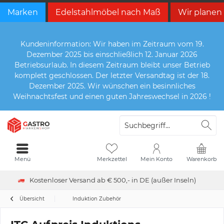
Marken
Edelstahlmöbel nach Maß
Wir planen
Kundeninformation: Wir haben im Zeitraum vom 19.
Dezember 2025 bis einschließlich 12. Januar 2026
Betriebsurlaub. In diesem Zeitraum bleibt unser Betrieb
komplett geschlossen. Der letzter Versandtag ist der 18.
Dezember 2025. Wir wünschen ein besinnliches
Weihnachtsfest und einen guten Jahreswechsel in 2026 !
Menü
Merkzettel
Mein Konto
Warenkorb
Kostenloser Versand ab € 500,- in DE (außer Inseln)
Übersicht
Induktion Zubehör