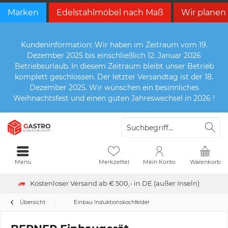
Marken
Edelstahlmöbel nach Maß
Wir planen
Kundeninformation: Wir haben im Zeitraum vom 19.
Dezember 2025 bis einschließlich 12. Januar 2026
Betriebsurlaub. In diesem Zeitraum bleibt unser Betrieb
komplett geschlossen. Der letzter Versandtag ist der 18.
Dezember 2025. Wir wünschen ein besinnliches
Weihnachtsfest und einen guten Jahreswechsel in 2026 !
Menü
Merkzettel
Mein Konto
Warenkorb
Kostenloser Versand ab € 500,- in DE (außer Inseln)
Übersicht
Einbau Induktionskochfelder