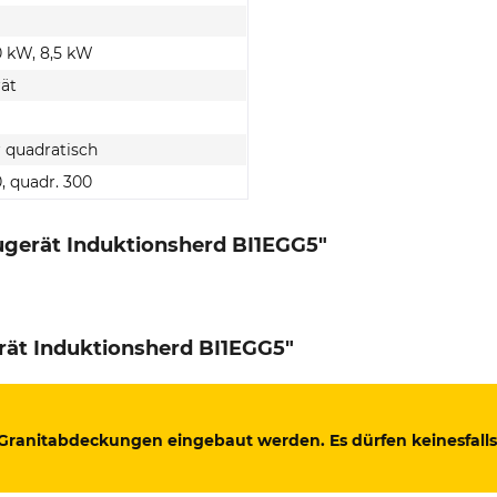
0 kW, 8,5 kW
ät
r quadratisch
, quadr. 300
gerät Induktionsherd BI1EGG5"
ät Induktionsherd BI1EGG5"
 Granitabdeckungen eingebaut werden. Es dürfen keinesfalls 