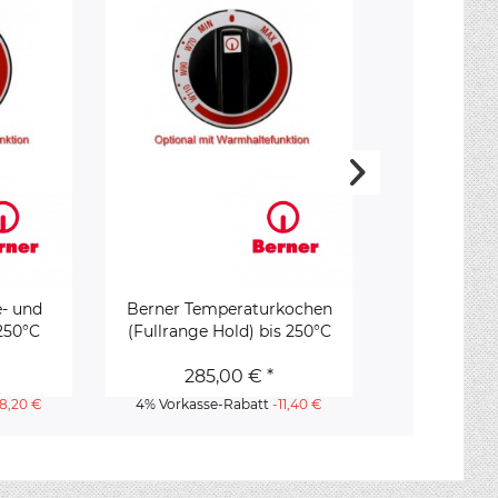
- und
Berner Temperaturkochen
Berner GSG1
250°C
(Fullrange Hold) bis 250°C
und G
285,00 € *
95,
-8,20 €
4% Vorkasse-Rabatt
-11,40 €
4% Vorkass