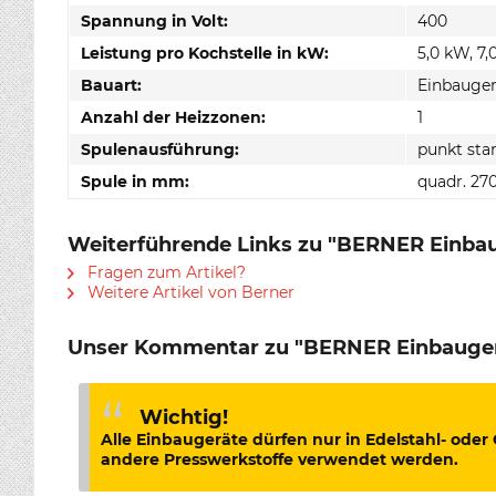
Spannung in Volt:
400
Leistung pro Kochstelle in kW:
5,0 kW, 7,
Bauart:
Einbauger
Anzahl der Heizzonen:
1
Spulenausführung:
punkt sta
Spule in mm:
quadr. 270
Weiterführende Links zu "BERNER Einbau
Fragen zum Artikel?
Weitere Artikel von Berner
Unser Kommentar zu "BERNER Einbauger
Wichtig!
Alle Einbaugeräte dürfen nur in Edelstahl- oder
andere Presswerkstoffe verwendet werden.