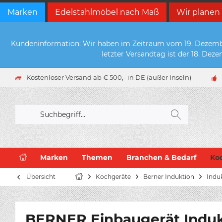
Marken
Edelstahlmöbel nach Maß
Wir planen
Kundeninformation: Wir haben im Zeitraum vom 19. Dezember 
letzter Versandtag ist der 18. De
Kostenloser Versand ab € 500,- in DE (außer Inseln)
Marken
Themen
Branchen & Bedarf
Ko
Übersicht
Kochgeräte
Berner Induktion
Indu
BERNER Einbaugerät Induk