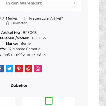
In den
Warenkorb
Merken
Fragen zum Artikel?
Bewerten
Artikel-Nr.:
BI1EGG5
teller-Nr./Modell:
BI1EGG5
Marke:
Berner
nfo:
12 Monate Garantie
:
440 mm
440 mm
x (BT x )
Zubehör