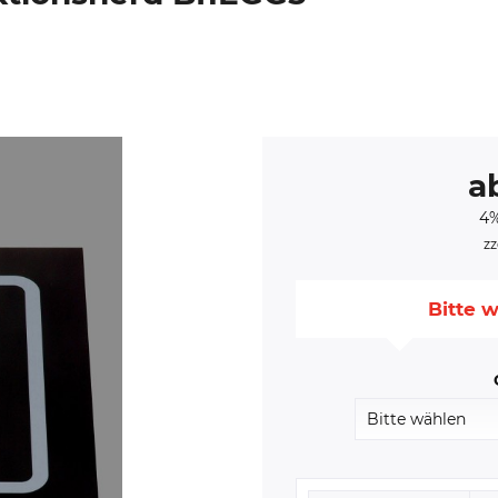
a
4%
zz
Bitte w