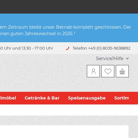
sem Zeitraum bleibt unser Betrieb komplett geschlossen. Der
inen guten Jahreswechsel in 2026 !
0 Uhr und 13:30 - 17:00 Uhr
Telefon +49 (0) 8035-9638892
Service/Hilfe
hlmöbel
Getränke & Bar
Speisenausgabe
Sortiment