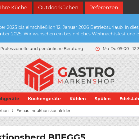
 Ihre Küche
Outdoorküchen
Referenzen
2025 bis einschließlich 12. Januar 2026 Betriebsurlaub. In die
zember 2025. Wir wünschen ein besinnliches Weihnachtsfest und e
Professionelle und persönliche Beratung
Mo-Do 09:00 - 12:3
chgeräte
Küchengeräte
Kühlen
Spülen
Edelsta
ktion
Einbau Induktionskochfelder
tionsherd BI1EGG5