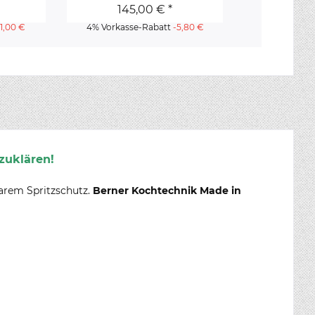
145,00 € *
175
-1,00 €
4% Vorkasse-Rabatt
-5,80 €
4% Vorkass
zuklären!
barem Spritzschutz.
Berner Kochtechnik Made in