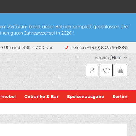
sem Zeitraum bleibt unser Betrieb komplett geschlossen. Der
inen guten Jahreswechsel in 2026 !
0 Uhr und 13:30 - 17:00 Uhr
Telefon +49 (0) 8035-9638892
Service/Hilfe
hlmöbel
Getränke & Bar
Speisenausgabe
Sortiment