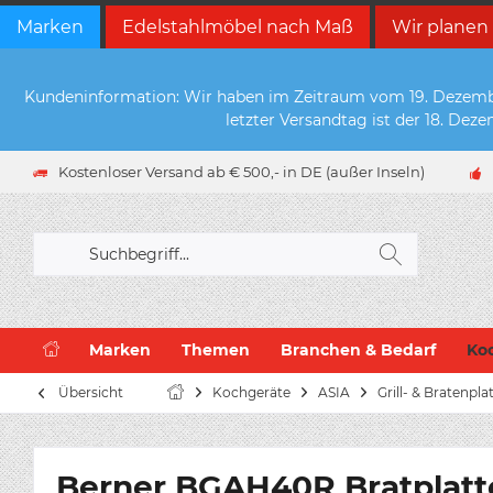
Marken
Edelstahlmöbel nach Maß
Wir planen
Kundeninformation: Wir haben im Zeitraum vom 19. Dezember 
letzter Versandtag ist der 18. De
Kostenloser Versand ab € 500,- in DE (außer Inseln)
Marken
Themen
Branchen & Bedarf
Ko
Übersicht
Kochgeräte
ASIA
Grill- & Bratenpla
Berner BGAH40R Bratplatte, 