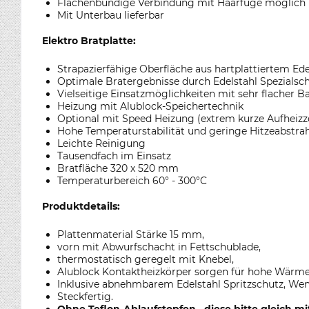
Flächenbündige Verbindung mit Haarfuge möglich
Mit Unterbau lieferbar
Elektro Bratplatte:
Strapazierfähige Oberfläche aus hartplattiertem Ede
Optimale Bratergebnisse durch Edelstahl Spezialschl
Vielseitige Einsatzmöglichkeiten mit sehr flacher B
Heizung mit Alublock-Speichertechnik
Optional mit Speed Heizung (extrem kurze Aufheizze
Hohe Temperaturstabilität und geringe Hitzeabstra
Leichte Reinigung
Tausendfach im Einsatz
Bratfläche 320 x 520 mm
Temperaturbereich 60° - 300°C
Produktdetails:
Plattenmaterial Stärke 15 mm,
vorn mit Abwurfschacht in Fettschublade,
thermostatisch geregelt mit Knebel,
Alublock Kontaktheizkörper sorgen für hohe Wärm
Inklusive abnehmbarem Edelstahl Spritzschutz, W
Steckfertig.