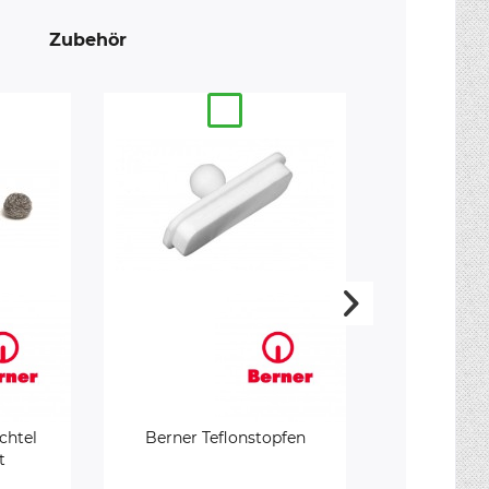
Zubehör
chtel
Berner Teflonstopfen
Berner Schabe
t
g