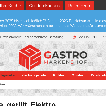
 Ihre Küche
Outdoorküchen
Referenzen
2025 bis einschließlich 12. Januar 2026 Betriebsurlaub. In die
zember 2025. Wir wünschen ein besinnliches Weihnachtsfest und e
Professionelle und persönliche Beratung
Mo-Do 09:00 - 12:3
chgeräte
Küchengeräte
Kühlen
Spülen
Edelsta
tten
gerillt, Elektro