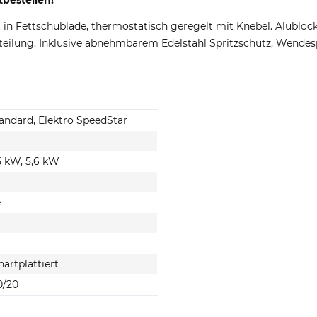
tbestellen!
in Fettschublade, thermostatisch geregelt mit Knebel. Alubloc
ilung. Inklusive abnehmbarem Edelstahl Spritzschutz, Wende
tandard, Elektro SpeedStar
5 kW, 5,6 kW
t
e
hartplattiert
0/20