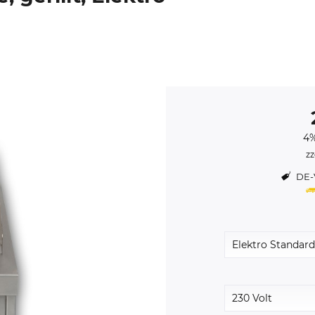
4%
zz
DE-V