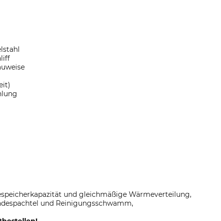
lstahl
iff
auweise
it)
hlung
espeicherkapazität und gleichmäßige Wärmeverteilung,
endespachtel und Reinigungsschwamm,