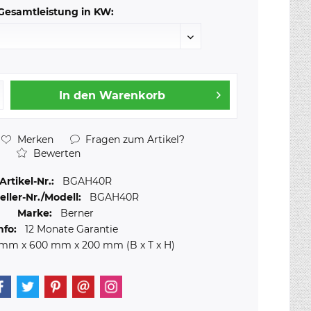
Gesamtleistung in KW:
In den
Warenkorb
Merken
Fragen zum Artikel?
Bewerten
Artikel-Nr.:
BGAH40R
eller-Nr./Modell:
BGAH40R
Marke:
Berner
nfo:
12 Monate Garantie
 mm
x
600 mm
x
200 mm
(B x T x H)