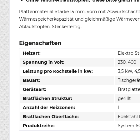
Ohne Teflon-Ablaufstopfen, diese bitte gleich mi
Plattenmaterial Stärke 15 mm, vorn mit Abwurfschacht 
Wärmespeicherkapazität und gleichmäßige Wärmeverte
Ablaufstopfen. Steckerfertig.
Eigenschaften
Heizart:
Elektro S
Spannung in Volt:
230, 400
Leistung pro Kochstelle in kW:
3,5 kW, 4,
Bauart:
Tischgerä
Geräteart:
Bratplatt
Bratflächen Struktur:
gerillt
Anzahl der Heizzonen:
1
Bratflächen Oberfläche:
Edelstahl 
Produktreihe:
System 6