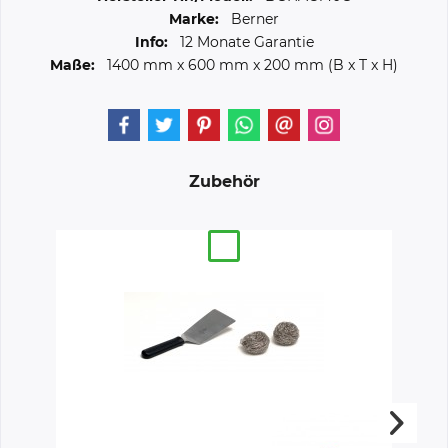
Marke:
Berner
Info:
12 Monate Garantie
Maße:
1400 mm
x
600 mm
x
200 mm
(B x T x H)
Zubehör