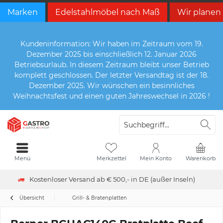
Marken
Edelstahlmöbel nach Maß
Wir planen
Kundeninformation: Wir haben im Zeitraum vom 19.
Dezember 2025 bis einschließlich 12. Januar 2026
Betriebsurlaub. In diesem Zeitraum bleibt unser Betrieb
komplett geschlossen. Der letzter Versandtag ist der 18.
Dezember 2025. Wir wünschen ein besinnliches
Weihnachtsfest und einen guten Jahreswechsel in 2026 !
Menü
Merkzettel
Mein Konto
Warenkorb
Kostenloser Versand ab € 500,- in DE (außer Inseln)
Übersicht
Grill- & Bratenplatten