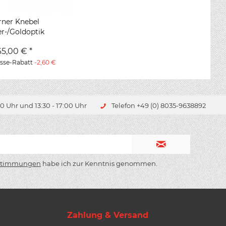
rner Knebel
er-/Goldoptik
65,00 € *
asse-Rabatt
-2,60 €
0 Uhr und 13:30 - 17:00 Uhr
Telefon +49 (0) 8035-9638892
stimmungen
habe ich zur Kenntnis genommen.
Zahlung & Versand