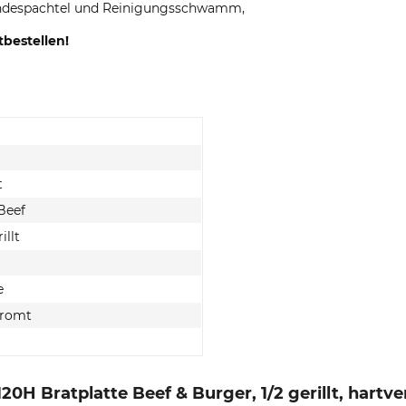
endespachtel und Reinigungsschwamm,
tbestellen!
t
Beef
illt
e
hromt
H Bratplatte Beef & Burger, 1/2 gerillt, hartve