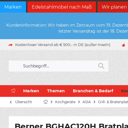
Marken
Edelstahlmöbel nach Maß
Wir planen
Kundeninformation: Wir haben im Zeitraum vom 19. Dezember 
letzter Versandtag ist der 18. De
Kostenloser Versand ab € 500,- in DE (außer Inseln)
Marken
Themen
Branchen & Bedarf
Ko
Übersicht
Kochgeräte
ASIA
Grill- & Bratenpla
Berner BGHAC120H Bratplatt