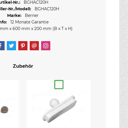
rtikel-Nr.:
BGHAC120H
ller-Nr./Modell:
BGHAC120H
Marke:
Berner
nfo:
12 Monate Garantie
0 mm
x
600 mm
x
200 mm
(B x T x H)
Zubehör