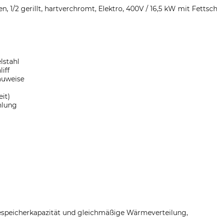
en, 1/2 gerillt, hartverchromt, Elektro, 400V / 16,5 kW mit Fet
lstahl
iff
auweise
it)
hlung
espeicherkapazität und gleichmäßige Wärmeverteilung,