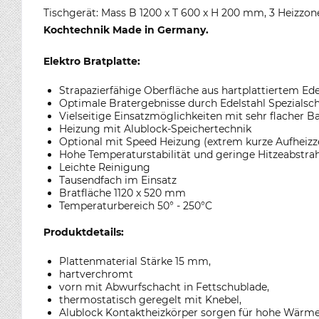
Tischgerät: Mass B 1200 x T 600 x H 200 mm, 3 Heizzon
Kochtechnik Made in Germany.
Elektro Bratplatte:
Strapazierfähige Oberfläche aus hartplattiertem Ede
Optimale Bratergebnisse durch Edelstahl Spezialschl
Vielseitige Einsatzmöglichkeiten mit sehr flacher B
Heizung mit Alublock-Speichertechnik
Optional mit Speed Heizung (extrem kurze Aufheizze
Hohe Temperaturstabilität und geringe Hitzeabstra
Leichte Reinigung
Tausendfach im Einsatz
Bratfläche 1120 x 520 mm
Temperaturbereich 50° - 250°C
Produktdetails:
Plattenmaterial Stärke 15 mm,
hartverchromt
vorn mit Abwurfschacht in Fettschublade,
thermostatisch geregelt mit Knebel,
Alublock Kontaktheizkörper sorgen für hohe Wärm