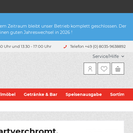
sem Zeitraum bleibt unser Betrieb komplett geschlossen. Der
inen guten Jahreswechsel in 2026 !
0 Uhr und 13:30 - 17:00 Uhr
Telefon +49 (0) 8035-9638892
Service/Hilfe
hlmöbel
Getränke & Bar
Speisenausgabe
Sortiment
hartverchromt,