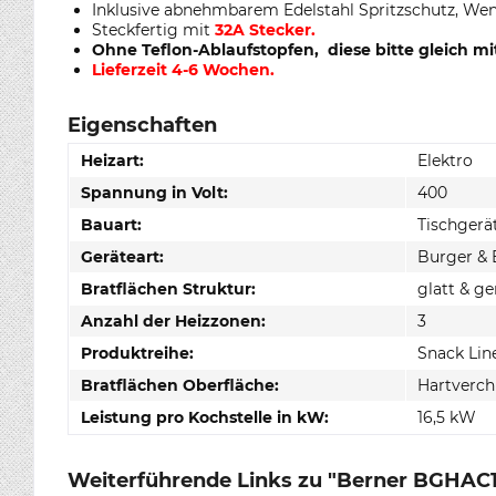
Inklusive abnehmbarem Edelstahl Spritzschutz, W
Steckfertig mit
32A Stecker.
Ohne Teflon-Ablaufstopfen, diese bitte gleich mi
Lieferzeit 4-6 Wochen.
Eigenschaften
Heizart:
Elektro
Spannung in Volt:
400
Bauart:
Tischgerä
Geräteart:
Burger & 
Bratflächen Struktur:
glatt & ger
Anzahl der Heizzonen:
3
Produktreihe:
Snack Lin
Bratflächen Oberfläche:
Hartverc
Leistung pro Kochstelle in kW:
16,5 kW
Weiterführende Links zu "Berner BGHAC120