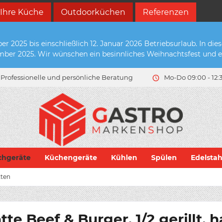
 Ihre Küche
Outdoorküchen
Referenzen
2025 bis einschließlich 12. Januar 2026 Betriebsurlaub. In die
zember 2025. Wir wünschen ein besinnliches Weihnachtsfest und e
Professionelle und persönliche Beratung
Mo-Do 09:00 - 12:3
chgeräte
Küchengeräte
Kühlen
Spülen
Edelsta
tten
e Beef & Burger, 1/2 gerillt, 