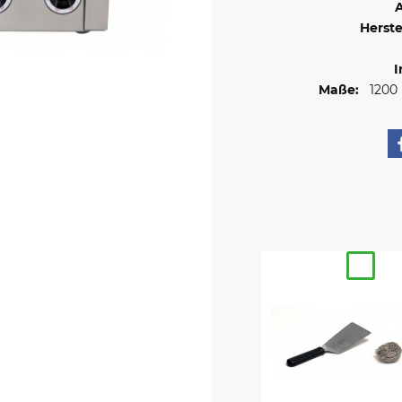
A
Herste
I
Maße:
120