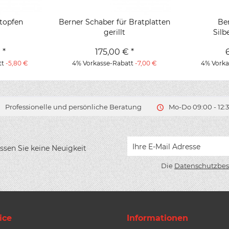
stopfen
Berner Schaber für Bratplatten
Be
gerillt
Silb
 *
175,00 € *
tt
-5,80 €
4% Vorkasse-Rabatt
-7,00 €
4% Vork
Professionelle und persönliche Beratung
Mo-Do 09:00 - 12:3
ssen Sie keine Neuigkeit
Die
Datenschutzbe
ice
Informationen