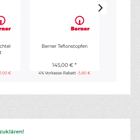
chtel
Berner Teflonstopfen
Berner Schabe
t
g
145,00 € *
175
-1,00 €
4% Vorkasse-Rabatt
-5,80 €
4% Vorkass
zuklären!