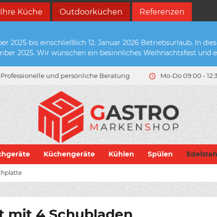
 Ihre Küche
Outdoorküchen
Referenzen
2025 bis einschließlich 12. Januar 2026 Betriebsurlaub. In die
zember 2025. Wir wünschen ein besinnliches Weihnachtsfest und e
Professionelle und persönliche Beratung
Mo-Do 09:00 - 12:3
chgeräte
Küchengeräte
Kühlen
Spülen
Edelsta
hplatte
t mit 4 Schubladen