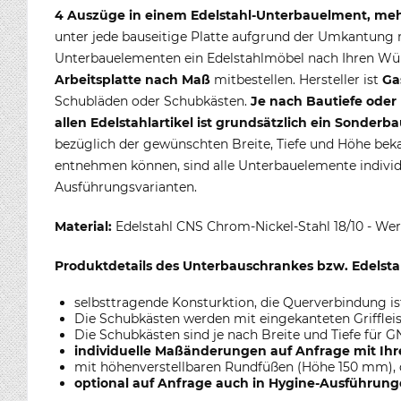
4 Auszüge in einem Edelstahl-Unterbauelment, mehr
unter jede bauseitige Platte aufgrund der Umkantung m
Unterbauelementen ein Edelstahlmöbel nach Ihren Wün
Arbeitsplatte nach Maß
mitbestellen. Hersteller ist
Ga
Schubläden oder Schubkästen.
Je nach Bautiefe oder
allen Edelstahlartikel ist grundsätzlich ein Sond
bezüglich der gewünschten Breite, Tiefe und Höhe beka
entnehmen können, sind alle Unterbauelemente individu
Ausführungsvarianten.
Material:
Edelstahl CNS Chrom-Nickel-Stahl 18/10 - We
Produktdetails des Unterbauschrankes bzw. Edelst
selbsttragende Konsturktion, die Querverbindung ist
Die Schubkästen werden mit eingekanteten Griffleis
Die Schubkästen sind je nach Breite und Tiefe für GN
individuelle Maßänderungen auf Anfrage mit Ih
mit höhenverstellbaren Rundfüßen (Höhe 150 mm), 
optional auf Anfrage auch in Hygine-Ausführunge