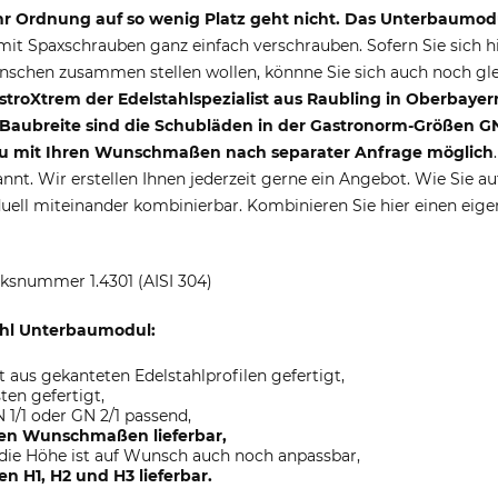
 Ordnung auf so wenig Platz geht nicht. Das Unterbaumodul
it Spaxschrauben ganz einfach verschrauben. Sofern Sie sich hi
schen zusammen stellen wollen, könnne Sie sich auch noch gle
stroXtrem der Edelstahlspezialist aus Raubling in Oberbayer
 Baubreite sind die Schubläden in der Gastronorm-Größen GN 
erbau mit Ihren Wunschmaßen nach separater Anfrage möglich
nnt. Wir erstellen Ihnen jederzeit gerne ein Angebot. Wie Sie 
ell miteinander kombinierbar. Kombinieren Sie hier einen eigen
rksnummer 1.4301 (AISI 304)
ahl Unterbaumodul:
 aus gekanteten Edelstahlprofilen gefertigt,
ten gefertigt,
 1/1 oder GN 2/1 passend,
ren Wunschmaßen lieferbar,
die Höhe ist auf Wunsch auch noch anpassbar,
n H1, H2 und H3 lieferbar.