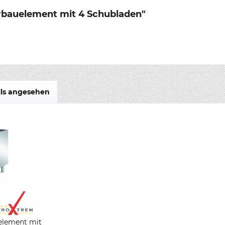
erbauelement mit 4 Schubladen"
lls angesehen
element mit