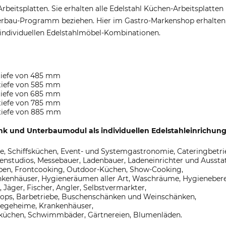
-Arbeitsplatten. Sie erhalten alle Edelstahl Küchen-Arbeitsplat
bau-Programm beziehen. Hier im Gastro-Markenshop erhalten Si
individuellen Edelstahlmöbel-Kombinationen.
utiefe von 485 mm
utiefe von 585 mm
utiefe von 685 mm
utiefe von 785 mm
utiefe von 885 mm
k und Unterbaumodul als individuellen Edelstahleinrichun
e, Schiffsküchen, Event- und Systemgastronomie, Cateringbetri
nstudios, Messebauer, Ladenbauer, Ladeneinrichter und Ausstat
en, Frontcooking, Outdoor-Küchen, Show-Cooking,
ankenhäuser, Hygieneräumen aller Art, Waschräume, Hygieneber
Jäger, Fischer, Angler, Selbstvermarkter,
-Shops, Barbetriebe, Buschenschänken und Weinschänken,
flegeheime, Krankenhäuser,
küchen, Schwimmbäder, Gärtnereien, Blumenläden.