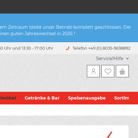
sem Zeitraum bleibt unser Betrieb komplett geschlossen. Der
inen guten Jahreswechsel in 2026 !
0 Uhr und 13:30 - 17:00 Uhr
Telefon +49 (0) 8035-9638892
Service/Hilfe
hlmöbel
Getränke & Bar
Speisenausgabe
Sortiment