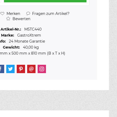
Merken
Fragen zum Artikel?
Bewerten
Artikel-Nr.:
M5TC440
Marke:
GastroXtrem
nfo:
24 Monate Garantie
Gewicht:
40,00 kg
 mm
x
500 mm
x
810 mm
(B x T x H)