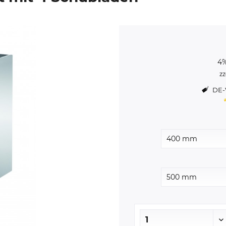
4%
zz
DE-V