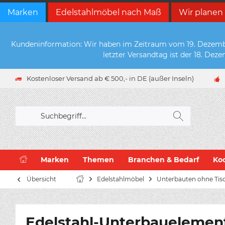
Marken
Edelstahlmöbel nach Maß
Wir planen
Kundeninformation: Wir haben im Zeitraum vom 19. Dezember 
letzter Versandtag ist der 18. De
Kostenloser Versand ab € 500,- in DE (außer Inseln)
Marken
Themen
Branchen & Bedarf
Ko
Übersicht
Edelstahlmöbel
Unterbauten ohne Tisc
Edelstahl-Unterbauelemen