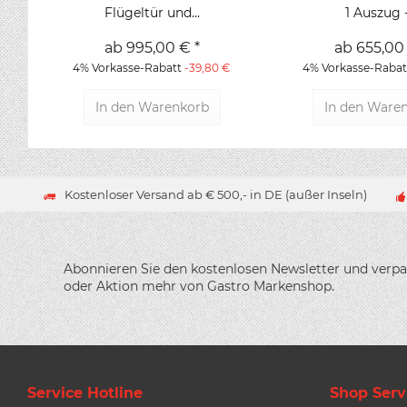
Flügeltür und...
1 Auszug -.
ab 995,00 € *
ab 655,00 
4% Vorkasse-Rabatt
-39,80 €
4% Vorkasse-Raba
In den
Warenkorb
In den
Waren
Kostenloser Versand ab € 500,- in DE (außer Inseln)
Abonnieren Sie den kostenlosen Newsletter und verpa
oder Aktion mehr von Gastro Markenshop.
Service Hotline
Shop Serv