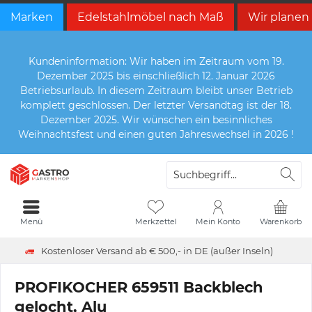
Marken
Edelstahlmöbel nach Maß
Wir planen
Kundeninformation: Wir haben im Zeitraum vom 19.
Dezember 2025 bis einschließlich 12. Januar 2026
Betriebsurlaub. In diesem Zeitraum bleibt unser Betrieb
komplett geschlossen. Der letzter Versandtag ist der 18.
Dezember 2025. Wir wünschen ein besinnliches
Weihnachtsfest und einen guten Jahreswechsel in 2026 !
Menü
Merkzettel
Mein Konto
Warenkorb
Kostenloser Versand ab € 500,- in DE (außer Inseln)
PROFIKOCHER 659511 Backblech
gelocht, Alu