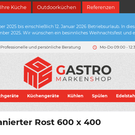
 Ihre Küche
Outdoorküchen
Referenzen
2025 bis einschließlich 12. Januar 2026 Betriebsurlaub. In die
zember 2025. Wir wünschen ein besinnliches Weihnachtsfest und e
Professionelle und persönliche Beratung
Mo-Do 09:00 - 12:3
chgeräte
Küchengeräte
Kühlen
Spülen
Edelsta
nierter Rost 600 x 400