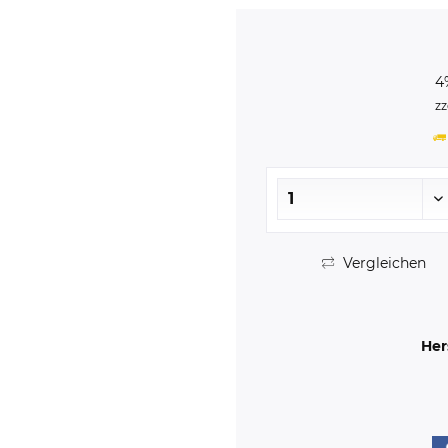
4
zz
Vergleichen
Her