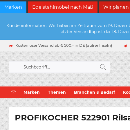
Marken
Edelstahlmöbel nach Maß
Wir planen
Kundeninformation: Wir haben im Zeitraum vom 19. Dezember 
letzter Versandtag ist der 18. De
Kostenloser Versand ab € 500,- in DE (außer Inseln)
Marken
Themen
Branchen & Bedarf
Ko
PROFIKOCHER 522901 Rilsa