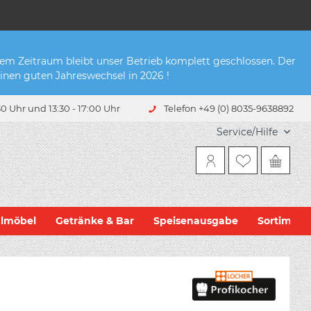
sem Zeitraum bleibt unser Betrieb komplett geschlossen. Der
inen guten Jahreswechsel in 2026 !
0 Uhr und 13:30 - 17:00 Uhr
Telefon +49 (0) 8035-9638892
Service/Hilfe
hlmöbel
Getränke & Bar
Speisenausgabe
Sortiment