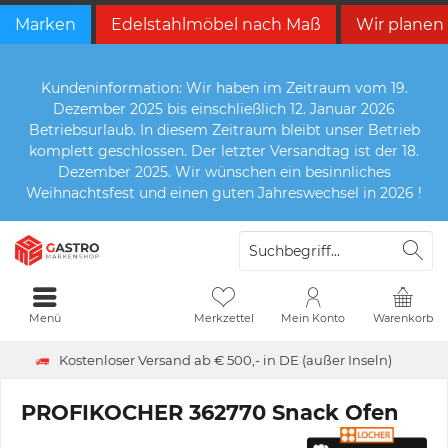
Marken
Edelstahlmöbel nach Maß
Wir planen
Kundeninformation: Wir haben im Zeitraum vom 19.
Dezember 2025 bis einschließlich 12. Januar 2026
Betriebsurlaub. In diesem Zeitraum bleibt unser Betrieb
komplett geschlossen. Der letzter Versandtag ist der 18.
Dezember 2025. Wir wünschen ein besinnliches
Weihnachtsfest und einen guten Jahreswechsel in 2026 !
Menü
Merkzettel
Mein Konto
Warenkorb
Kostenloser Versand ab € 500,- in DE (außer Inseln)
PROFIKOCHER 362770 Snack Ofen