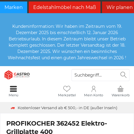
Marken
Edelstahlmöbel nach Maß
Wir planen
Kundeninformation: Wir haben im Zeitraum vom 19.
Dezember 2025 bis einschließlich 12. Januar 2026
Betriebsurlaub. In diesem Zeitraum bleibt unser Betrieb
komplett geschlossen. Der letzter Versandtag ist der 18.
Dezember 2025. Wir wünschen ein besinnliches
Weihnachtsfest und einen guten Jahreswechsel in 2026 !
Menü
Merkzettel
Mein Konto
Warenkorb
Kostenloser Versand ab € 500,- in DE (außer Inseln)
PROFIKOCHER 362452 Elektro-
Grillplatte 400