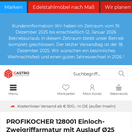
Marken
Edelstahlmöbel nach Maß
Wir planen
Kundeninformation: Wir haben im Zeitraum vom 19.
Dezember 2025 bis einschließlich 12. Januar 2026
Betriebsurlaub. In diesem Zeitraum bleibt unser Betrieb
komplett geschlossen. Der letzter Versandtag ist der 18.
Dezember 2025. Wir wünschen ein besinnliches
Weihnachtsfest und einen guten Jahreswechsel in 2026 !
Menü
Merkzettel
Mein Konto
Warenkorb
Kostenloser Versand ab € 500,- in DE (außer Inseln)
PROFIKOCHER 128001 Einloch-
Zweigriffarmatur mit Auslauf Ø25